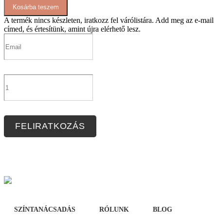
Kosárba teszem
szoknya
mennyiség
A termék nincs készleten, iratkozz fel várólistára.
Add meg az e-mail
címed, és értesítünk, amint újra elérhető lesz.
FELIRATKOZÁS
SZÍNTANÁCSADÁS
RÓLUNK
BLOG