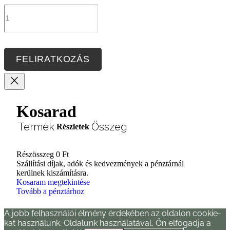
FELIRATKOZÁS
Kosarad
Termék
Összeg
Részletek
Részösszeg
0 Ft
Termékek
Szállítási díjak, adók és kedvezmények a pénztárnál
kerülnek kiszámításra.
a
Kosaram megtekintése
Tovább a pénztárhoz
kosárban
A jobb felhasználói élmény érdekében az oldalon cookie-
kat használunk. Oldalunk használatával, Ön elfogadja a