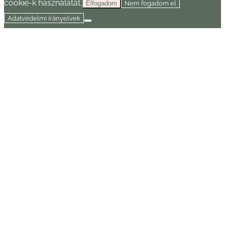
cookie-k használatát.
Nem fogadom el
Elfogadom
Adatvédelmi irányelvek