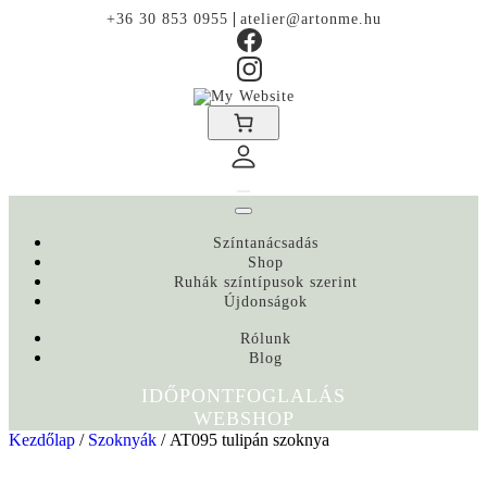
|
+36 30 853 0955
atelier@artonme.hu
Színtanácsadás
Shop
Ruhák színtípusok szerint
Újdonságok
Rólunk
Blog
IDŐPONTFOGLALÁS
WEBSHOP
Kezdőlap
/
Szoknyák
/ AT095 tulipán szoknya