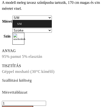
A modell meleg tavasz színtípusba tartozik, 170 cm magas és s/m
méretet visel.
Méret
S/M
Szín
ANYAG
95% pamut 5% elasztán
TISZTÍTÁS
Géppel mosható (30°C kímélő)
Szállítási költség
Mérettáblázat
AT095
tulipán