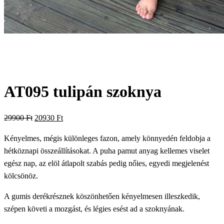
AT095 tulipán szoknya
Original
Current
29900
Ft
20930
Ft
price
price
Kényelmes, mégis különleges fazon, amely könnyedén feldobja a
was:
is:
hétköznapi összeállításokat. A puha pamut anyag kellemes viselet
29900 Ft.
20930 Ft.
egész nap, az elöl átlapolt szabás pedig nőies, egyedi megjelenést
kölcsönöz.
A gumis derékrésznek köszönhetően kényelmesen illeszkedik,
szépen követi a mozgást, és légies esést ad a szoknyának.