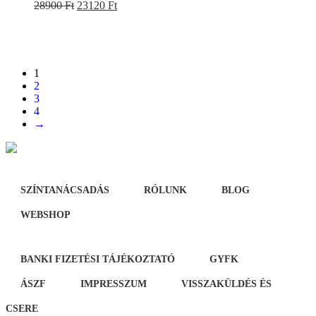
Original
Current
Ennek
28900
Ft
23120
Ft
price
price
a
was:
is:
terméknek
28900 Ft.
23120 Ft.
több
variációja
van.
1
A
2
változatok
3
a
4
termékoldalon
→
választhatók
ki
SZÍNTANÁCSADÁS
RÓLUNK
BLOG
WEBSHOP
BANKI FIZETÉSI TÁJÉKOZTATÓ
GYFK
ÁSZF
IMPRESSZUM
VISSZAKÜLDÉS ÉS
CSERE