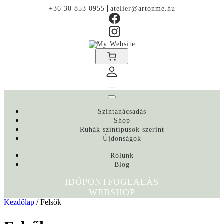
|
+36 30 853 0955
atelier@artonme.hu
Színtanácsadás
Shop
Ruhák színtípusok szerint
Újdonságok
Rólunk
Blog
IDŐPONTFOGLALÁS
WEBSHOP
Kezdőlap
/ Felsők