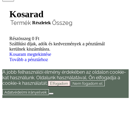
Kosarad
Termék
Összeg
Részletek
Részösszeg
0 Ft
Termékek
Szállítási díjak, adók és kedvezmények a pénztárnál
kerülnek kiszámításra.
a
Kosaram megtekintése
Tovább a pénztárhoz
kosárban
A jobb felhasználói élmény érdekében az oldalon cookie-
kat használunk. Oldalunk használatával, Ön elfogadja a
cookie-k használatát.
Nem fogadom el
Elfogadom
Adatvédelmi irányelvek