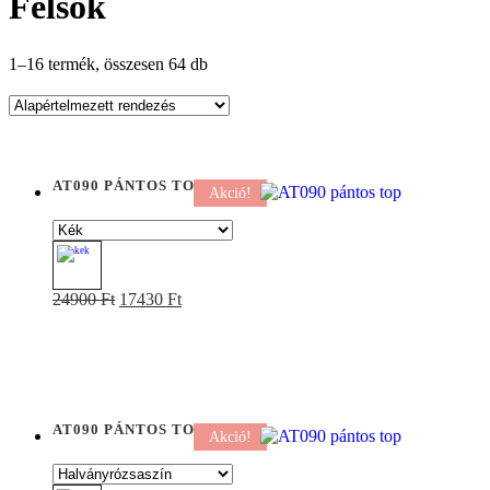
Felsők
1–16 termék, összesen 64 db
AT090 PÁNTOS TOP
Akció!
Original
Current
Ennek
24900
Ft
17430
Ft
price
price
a
was:
is:
terméknek
24900 Ft.
17430 Ft.
több
variációja
van.
A
AT090 PÁNTOS TOP
változatok
Akció!
a
termékoldalon