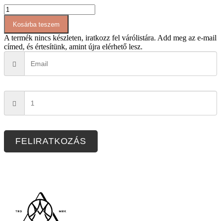
AT070
rövid
Kosárba teszem
állású
felső
A termék nincs készleten, iratkozz fel várólistára.
Add meg az e-mail
mennyiség
címed, és értesítünk, amint újra elérhető lesz.
FELIRATKOZÁS