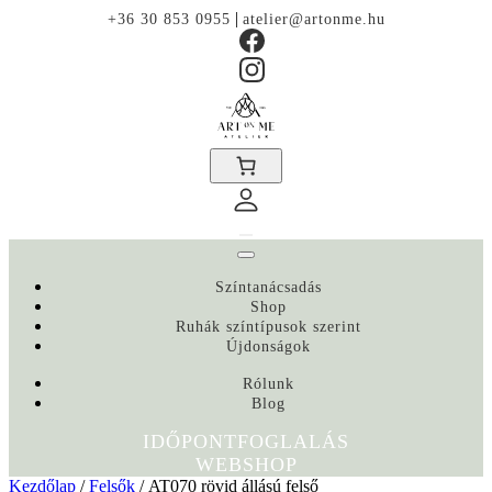
|
+36 30 853 0955
atelier@artonme.hu
Színtanácsadás
Shop
Ruhák színtípusok szerint
Újdonságok
Rólunk
Blog
IDŐPONTFOGLALÁS
WEBSHOP
Kezdőlap
/
Felsők
/ AT070 rövid állású felső