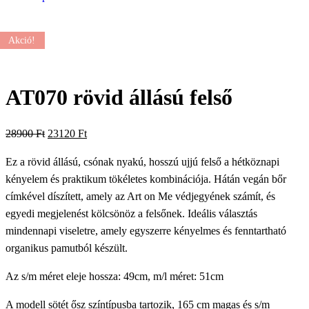
Akció!
AT070 rövid állású felső
Original
Current
28900
Ft
23120
Ft
price
price
Ez a rövid állású, csónak nyakú, hosszú ujjú felső a hétköznapi
was:
is:
kényelem és praktikum tökéletes kombinációja. Hátán vegán bőr
28900 Ft.
23120 Ft.
címkével díszített, amely az Art on Me védjegyének számít, és
egyedi megjelenést kölcsönöz a felsőnek. Ideális választás
mindennapi viseletre, amely egyszerre kényelmes és fenntartható
organikus pamutból készült.
Az s/m méret eleje hossza: 49cm, m/l méret: 51cm
A modell sötét ősz színtípusba tartozik, 165 cm magas és s/m