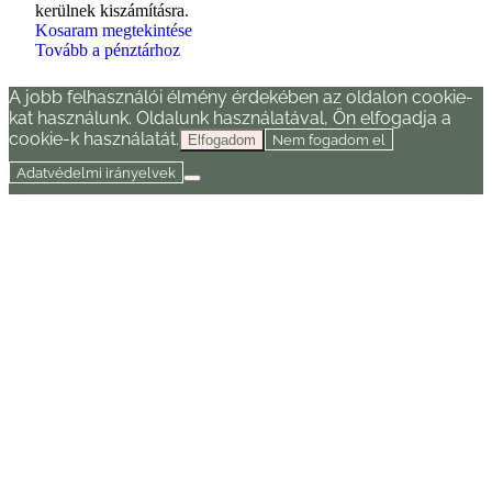
kerülnek kiszámításra.
a
Kosaram megtekintése
Tovább a pénztárhoz
kosárban
A jobb felhasználói élmény érdekében az oldalon cookie-
kat használunk. Oldalunk használatával, Ön elfogadja a
cookie-k használatát.
Nem fogadom el
Elfogadom
Adatvédelmi irányelvek