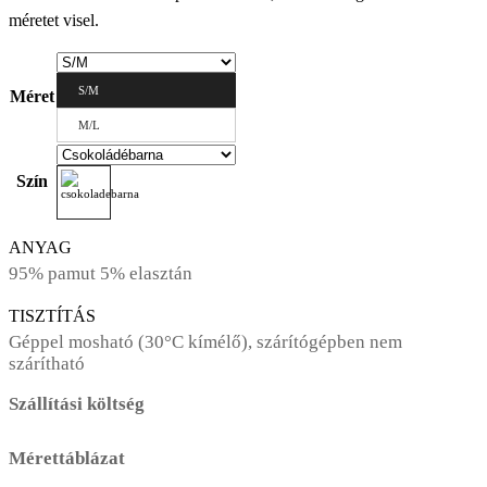
méretet visel.
S/M
Méret
M/L
Szín
ANYAG
95% pamut 5% elasztán
TISZTÍTÁS
Géppel mosható (30°C kímélő), szárítógépben nem
szárítható
Szállítási költség
Mérettáblázat