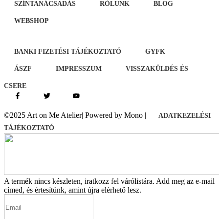
SZÍNTANÁCSADÁS
RÓLUNK
BLOG
WEBSHOP
BANKI FIZETÉSI TÁJÉKOZTATÓ
GYFK
ÁSZF
IMPRESSZUM
VISSZAKÜLDÉS ÉS
CSERE
©2025 Art on Me Atelier| Powered by Mono |
ADATKEZELÉSI
TÁJÉKOZTATÓ
A termék nincs készleten, iratkozz fel várólistára.
Add meg az e-mail
címed, és értesítünk, amint újra elérhető lesz.