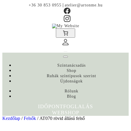
|
+36 30 853 0955
atelier@artonme.hu
Színtanácsadás
Shop
Ruhák színtípusok szerint
Újdonságok
Rólunk
Blog
IDŐPONTFOGLALÁS
WEBSHOP
Kezdőlap
/
Felsők
/ AT070 rövid állású felső