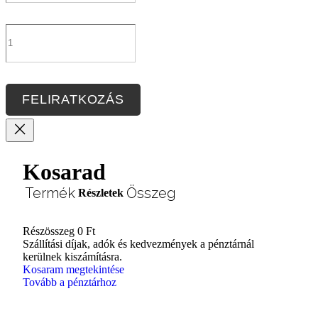
FELIRATKOZÁS
Kosarad
Termék
Összeg
Részletek
Részösszeg
0 Ft
Termékek
Szállítási díjak, adók és kedvezmények a pénztárnál
kerülnek kiszámításra.
a
Kosaram megtekintése
Tovább a pénztárhoz
kosárban