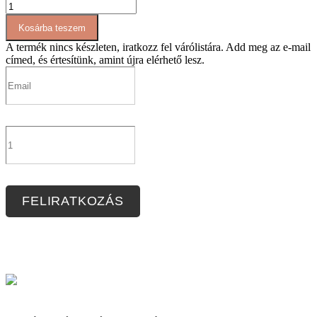
AT070
rövid
Kosárba teszem
állású
felső
A termék nincs készleten, iratkozz fel várólistára.
Add meg az e-mail
mennyiség
címed, és értesítünk, amint újra elérhető lesz.
FELIRATKOZÁS