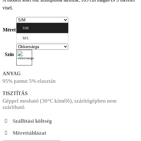
visel.
S/M
Méret
M/L
Szín
ANYAG
95% pamut 5% elasztán
TISZTÍTÁS
Géppel mosható (30°C kímélő), szárítógépben nem
szárítható
Szállítási költség
Mérettáblázat