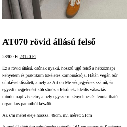
AT070 rövid állású felső
Original
Current
28900
Ft
23120
Ft
price
price
Ez a rövid állású, csónak nyakú, hosszú ujjú felső a hétköznapi
was:
is:
kényelem és praktikum tökéletes kombinációja. Hátán vegán bőr
28900 Ft.
23120 Ft.
címkével díszített, amely az Art on Me védjegyének számít, és
egyedi megjelenést kölcsönöz a felsőnek. Ideális választás
mindennapi viseletre, amely egyszerre kényelmes és fenntartható
organikus pamutból készült.
Az s/m méret eleje hossza: 49cm, m/l méret: 51cm
A modell sötét ősz színtípusba tartozik, 165 cm magas és S méretet