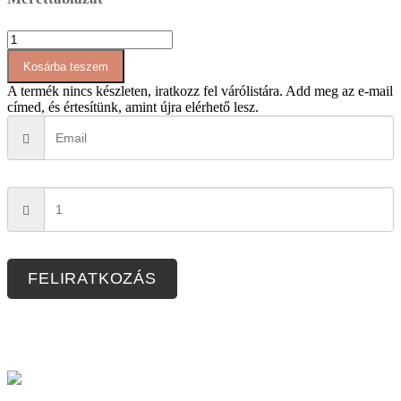
AT012
rövid
Kosárba teszem
felső
mennyiség
A termék nincs készleten, iratkozz fel várólistára.
Add meg az e-mail
címed, és értesítünk, amint újra elérhető lesz.
FELIRATKOZÁS