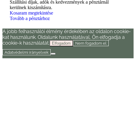
Szállítási díjak, adók és kedvezmények a pénztárnál
kerülnek kiszámításra.
Kosaram megtekintése
Tovább a pénztárhoz
A jobb felhasználói élmény érdekében az oldalon cookie-
kat használunk. Oldalunk használatával, Ön elfogadja a
cookie-k használatát.
Nem fogadom el
Elfogadom
Adatvédelmi irányelvek