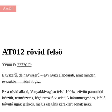
Akció!
AT012 rövid felső
Original
Current
33900
Ft
23730
Ft
price
price
Egyszerű, de nagyszerű – egy igazi alapdarab, amit minden
was:
is:
évszakban imádni fogsz.
33900 Ft.
23730 Ft.
Ez a rövid állású, V-nyakkivágású felső 100% szövött pamutból
készült, természetes, légáteresztő viselet. A háromnegyedes, lefelé
bővülő ujjak játékos, mégis elegáns karaktert adnak neki.