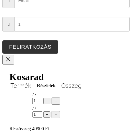
FELIRATKOZÁS
Kosarad
Termék
Összeg
Részletek
/
/
−
＋
Termékek
/
/
a
−
＋
kosárban
Részösszeg
49900 Ft