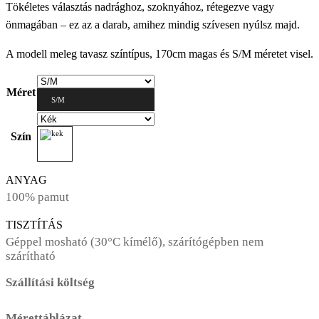
Tökéletes választás nadrághoz, szoknyához, rétegezve vagy
önmagában – ez az a darab, amihez mindig szívesen nyúlsz majd.
A modell meleg tavasz színtípus, 170cm magas és S/M méretet visel.
Méret
S/M
Szín
ANYAG
100% pamut
TISZTÍTÁS
Géppel mosható (30°C kímélő), szárítógépben nem
szárítható
Szállítási költség
Mérettáblázat