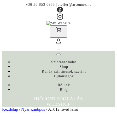
|
+36 30 853 0955
atelier@artonme.hu
2
Színtanácsadás
Shop
Ruhák színtípusok szerint
Újdonságok
Rólunk
Blog
IDŐPONTFOGLALÁS
WEBSHOP
Kezdőlap
/
Nyár színtípus
/ AT012 rövid felső