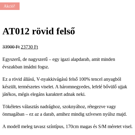
Akció!
AT012 rövid felső
Original
Current
33900
Ft
23730
Ft
price
price
Egyszerű, de nagyszerű – egy igazi alapdarab, amit minden
was:
is:
évszakban imádni fogsz.
33900 Ft.
23730 Ft.
Ez a rövid állású, V-nyakkivágású felső 100% tencel anyagból
készült, természetes viselet. A háromnegyedes, lefelé bővülő ujjak
játékos, mégis elegáns karaktert adnak neki.
Tökéletes választás nadrághoz, szoknyához, rétegezve vagy
önmagában – ez az a darab, amihez mindig szívesen nyúlsz majd.
A modell meleg tavasz színtípus, 170cm magas és S/M méretet visel.