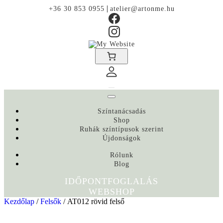
|
+36 30 853 0955
atelier@artonme.hu
Színtanácsadás
Shop
Ruhák színtípusok szerint
Újdonságok
Rólunk
Blog
IDŐPONTFOGLALÁS
WEBSHOP
Kezdőlap
/
Felsők
/ AT012 rövid felső