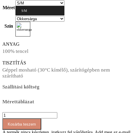
Méret
S/M
Szín
ANYAG
100% tencel
TISZTÍTÁS
Géppel mosható (30°C kímélő), szárítógépben nem
szárítható
Szállítási költség
Mérettáblázat
AT012
rövid
Kosárba teszem
felső
mennyiség
A termék nincs készleten, iratkozz fel várólistára.
Add meg az e-mail