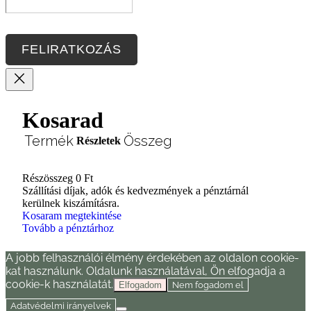
FELIRATKOZÁS
Kosarad
Termék
Összeg
Részletek
Részösszeg
0 Ft
Termékek
Szállítási díjak, adók és kedvezmények a pénztárnál
kerülnek kiszámításra.
a
Kosaram megtekintése
Tovább a pénztárhoz
kosárban
A jobb felhasználói élmény érdekében az oldalon cookie-
kat használunk. Oldalunk használatával, Ön elfogadja a
cookie-k használatát.
Nem fogadom el
Elfogadom
Adatvédelmi irányelvek