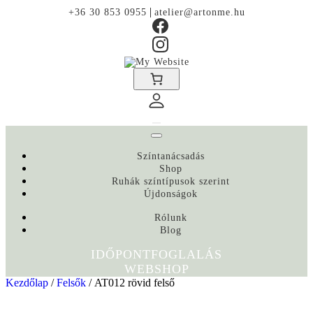
|
+36 30 853 0955
atelier@artonme.hu
Színtanácsadás
Shop
Ruhák színtípusok szerint
Újdonságok
Rólunk
Blog
IDŐPONTFOGLALÁS
WEBSHOP
Kezdőlap
/
Felsők
/ AT012 rövid felső