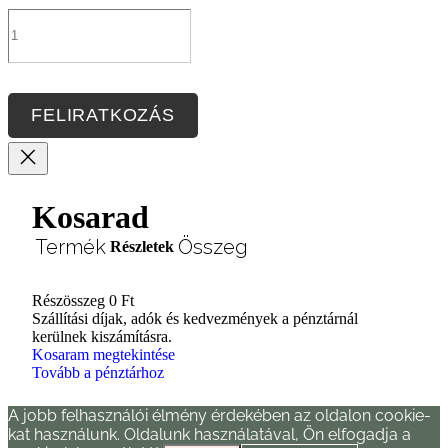
FELIRATKOZÁS
Kosarad
Termék
Összeg
Részletek
Részösszeg
0 Ft
Termékek
Szállítási díjak, adók és kedvezmények a pénztárnál
kerülnek kiszámításra.
a
Kosaram megtekintése
Tovább a pénztárhoz
kosárban
A jobb felhasználói élmény érdekében az oldalon cookie-
kat használunk. Oldalunk használatával, Ön elfogadja a