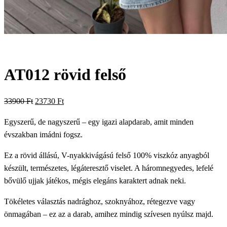
AT012 rövid felső
Original
Current
33900
Ft
23730
Ft
price
price
Egyszerű, de nagyszerű – egy igazi alapdarab, amit minden
was:
is:
évszakban imádni fogsz.
33900 Ft.
23730 Ft.
Ez a rövid állású, V-nyakkivágású felső 100% viszkóz anyagból
készült, természetes, légáteresztő viselet. A háromnegyedes, lefelé
bővülő ujjak játékos, mégis elegáns karaktert adnak neki.
Tökéletes választás nadrághoz, szoknyához, rétegezve vagy
önmagában – ez az a darab, amihez mindig szívesen nyúlsz majd.