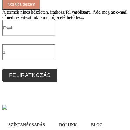
Kosárba teszem
felső
mennyiség
A termék nincs készleten, iratkozz fel várólistára.
Add meg az e-mail
címed, és értesítünk, amint újra elérhető lesz.
FELIRATKOZÁS
SZÍNTANÁCSADÁS
RÓLUNK
BLOG