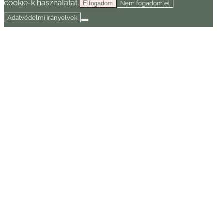
cookie-k használatát.
Nem fogadom el
Elfogadom
Adatvédelmi irányelvek