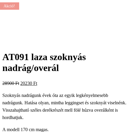
Akció!
AT091 laza szoknyás
nadrág/overál
Original
Current
28900
Ft
20230
Ft
price
price
Szoknyás nadrágunk évek óta az egyik legkényelmesebb
was:
is:
nadrágunk. Hatása olyan, mintha leggingset és szoknyát viselnénk.
28900 Ft.
20230 Ft.
Visszahajtható széles derékrészét mell fölé húzva overálként is
hordhatjuk.
A modell 170 cm magas.