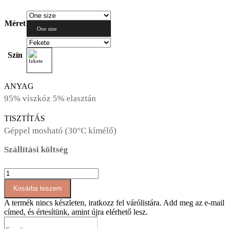
Méret
One size
Szín
ANYAG
95% viszkóz 5% elasztán
TISZTÍTÁS
Géppel mosható (30°C kímélő)
Szállítási költség
AT091
laza
Kosárba teszem
szoknyás
nadrág/overál
A termék nincs készleten, iratkozz fel várólistára.
Add meg az e-mail
mennyiség
címed, és értesítünk, amint újra elérhető lesz.