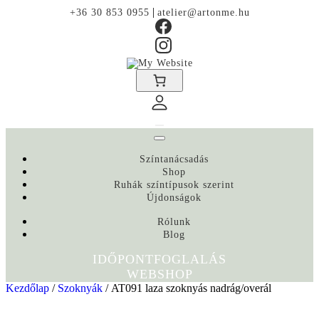
|
+36 30 853 0955
atelier@artonme.hu
Színtanácsadás
Shop
Ruhák színtípusok szerint
Újdonságok
Rólunk
Blog
IDŐPONTFOGLALÁS
WEBSHOP
Kezdőlap
/
Szoknyák
/ AT091 laza szoknyás nadrág/overál