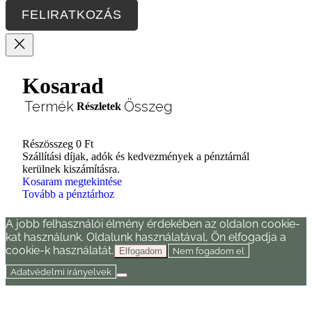
FELIRATKOZÁS
Kosarad
Termék
Összeg
Részletek
Részösszeg
0 Ft
Termékek
Szállítási díjak, adók és kedvezmények a pénztárnál
kerülnek kiszámításra.
a
Kosaram megtekintése
Tovább a pénztárhoz
kosárban
A jobb felhasználói élmény érdekében az oldalon cookie-
kat használunk. Oldalunk használatával, Ön elfogadja a
cookie-k használatát.
Nem fogadom el
Elfogadom
Adatvédelmi irányelvek