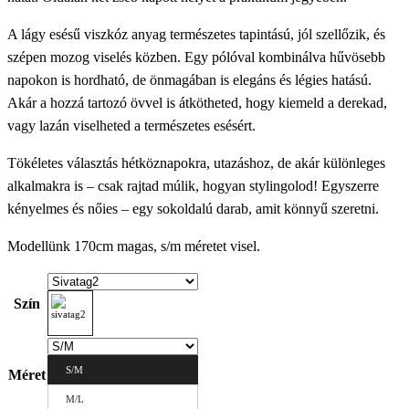
A lágy esésű viszkóz anyag természetes tapintású, jól szellőzik, és
szépen mozog viselés közben. Egy pólóval kombinálva hűvösebb
napokon is hordható, de önmagában is elegáns és légies hatású.
Akár a hozzá tartozó övvel is átkötheted, hogy kiemeld a derekad,
vagy lazán viselheted a természetes esésért.
Tökéletes választás hétköznapokra, utazáshoz, de akár különleges
alkalmakra is – csak rajtad múlik, hogyan stylingolod! Egyszerre
kényelmes és nőies – egy sokoldalú darab, amit könnyű szeretni.
Modellünk 170cm magas, s/m méretet visel.
Szín
S/M
Méret
M/L