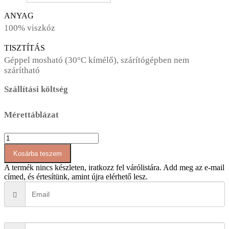
ANYAG
100% viszkóz
TISZTÍTÁS
Géppel mosható (30°C kímélő), szárítógépben nem
szárítható
Szállítási költség
Mérettáblázat
AT086
pántos
Kosárba teszem
overál
mennyiség
A termék nincs készleten, iratkozz fel várólistára.
Add meg az e-mail
címed, és értesítünk, amint újra elérhető lesz.