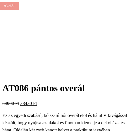
Akció!
AT086 pántos overál
Original
Current
54900
Ft
38430
Ft
price
price
Ez az egyedi szabású, bő szárú női overál elöl és hátul V-kivágással
was:
is:
készült, hogy nyújtsa az alakot és finoman kiemelje a dekoltázst és
54900 Ft.
38430 Ft.
hátat. Oldalán két zseb kapott helyet a praktikum jegyében.