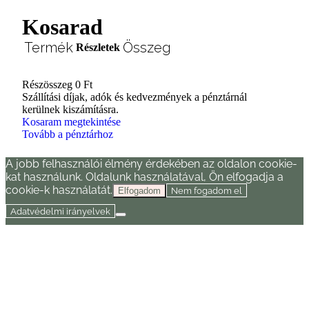
Kosarad
Termék
Összeg
Részletek
Részösszeg
0 Ft
Termékek
Szállítási díjak, adók és kedvezmények a pénztárnál
kerülnek kiszámításra.
a
Kosaram megtekintése
Tovább a pénztárhoz
kosárban
A jobb felhasználói élmény érdekében az oldalon cookie-
kat használunk. Oldalunk használatával, Ön elfogadja a
cookie-k használatát.
Nem fogadom el
Elfogadom
Adatvédelmi irányelvek