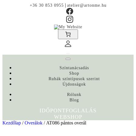
|
+36 30 853 0955
atelier@artonme.hu
Színtanácsadás
Shop
Ruhák színtípusok szerint
Újdonságok
Rólunk
Blog
IDŐPONTFOGLALÁS
WEBSHOP
Kezdőlap
/
Overálok
/ AT086 pántos overál