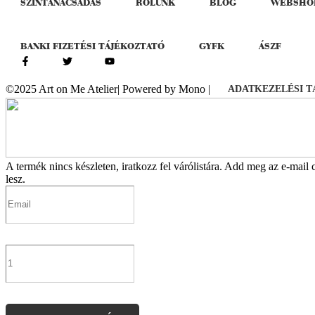
SZÍNTANÁCSADÁS
RÓLUNK
BLOG
WEBSHO
BANKI FIZETÉSI TÁJÉKOZTATÓ
GYFK
ÁSZF
©2025 Art on Me Atelier| Powered by Mono |
ADATKEZELÉSI 
A termék nincs készleten, iratkozz fel várólistára.
Add meg az e-mail cí
lesz.