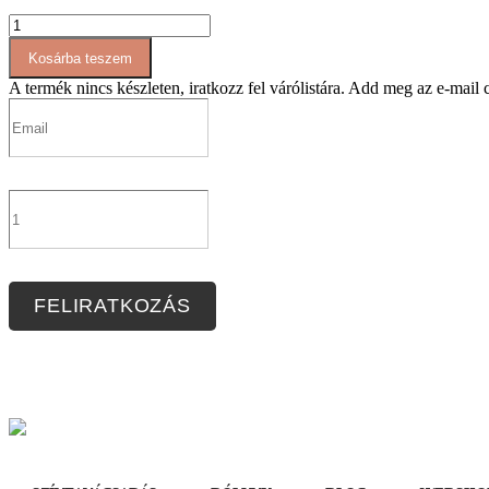
AT080
aranymetszés
Kosárba teszem
póló
mennyiség
A termék nincs készleten, iratkozz fel várólistára.
Add meg az e-mail cí
FELIRATKOZÁS