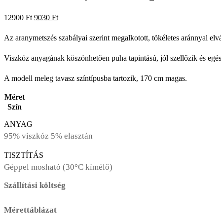
Original
Current
12900
Ft
9030
Ft
price
price
Az aranymetszés szabályai szerint megalkotott, tökéletes aránnyal elvá
was:
is:
12900 Ft.
9030 Ft.
Viszkóz anyagának köszönhetően puha tapintású, jól szellőzik és egés
A modell meleg tavasz színtípusba tartozik, 170 cm magas.
Méret
Szín
ANYAG
95% viszkóz 5% elasztán
TISZTÍTÁS
Géppel mosható (30°C kímélő)
Szállítási költség
Mérettáblázat