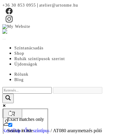
|
+36 30 853 0955
atelier@artonme.hu
Színtanácsadás
Shop
Ruhák színtípusok szerint
Újdonságok
Rólunk
Blog
Exact matches only
Search in title
Kezdőlap
/
Ősz színtípus
/ AT080 aranymetszés póló