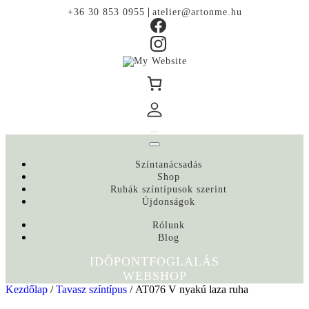
|
+36 30 853 0955
atelier@artonme.hu
Színtanácsadás
Shop
Ruhák színtípusok szerint
Újdonságok
Rólunk
Blog
IDŐPONTFOGLALÁS
WEBSHOP
Kezdőlap
/
Tavasz színtípus
/ AT076 V nyakú laza ruha