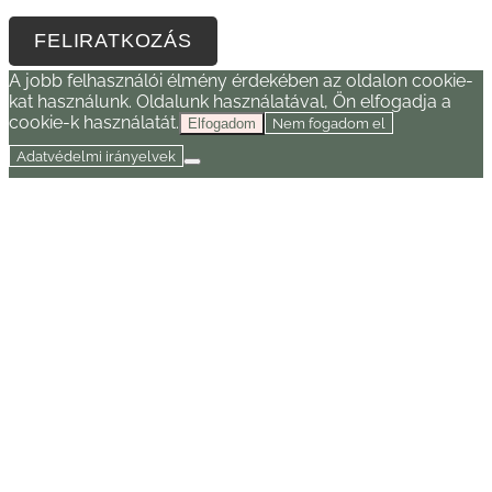
FELIRATKOZÁS
A jobb felhasználói élmény érdekében az oldalon cookie-
kat használunk. Oldalunk használatával, Ön elfogadja a
cookie-k használatát.
Nem fogadom el
Elfogadom
Adatvédelmi irányelvek