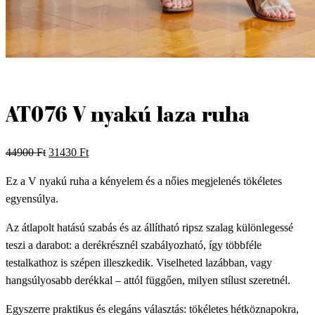
AT076 V nyakú laza ruha
Original
Current
44900
Ft
31430
Ft
price
price
Ez a V nyakú ruha a kényelem és a nőies megjelenés tökéletes
was:
is:
egyensúlya.
44900 Ft.
31430 Ft.
Az átlapolt hatású szabás és az állítható ripsz szalag különlegessé
teszi a darabot: a derékrésznél szabályozható, így többféle
testalkathoz is szépen illeszkedik. Viselheted lazábban, vagy
hangsúlyosabb derékkal – attól függően, milyen stílust szeretnél.
Egyszerre praktikus és elegáns választás: tökéletes hétköznapokra,