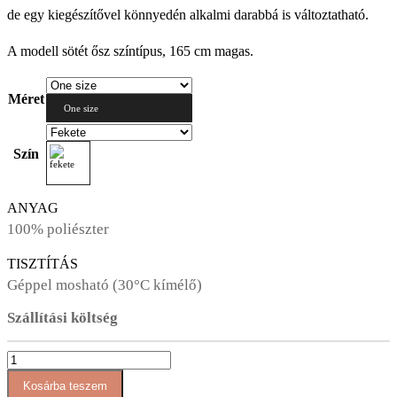
de egy kiegészítővel könnyedén alkalmi darabbá is változtatható.
A modell sötét ősz színtípus, 165 cm magas.
Méret
One size
Szín
ANYAG
100% poliészter
TISZTÍTÁS
Géppel mosható (30°C kímélő)
Szállítási költség
AT076
V
Kosárba teszem
nyakú