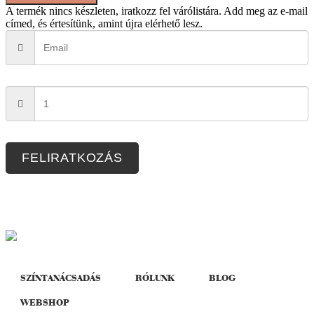
laza
A termék nincs készleten, iratkozz fel várólistára.
Add meg az e-mail
ruha
címed, és értesítünk, amint újra elérhető lesz.
mennyiség
FELIRATKOZÁS
SZÍNTANÁCSADÁS
RÓLUNK
BLOG
WEBSHOP