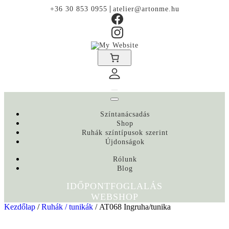
|
+36 30 853 0955
atelier@artonme.hu
Színtanácsadás
Shop
Ruhák színtípusok szerint
Újdonságok
Rólunk
Blog
IDŐPONTFOGLALÁS
WEBSHOP
Kezdőlap
/
Ruhák / tunikák
/ AT068 Ingruha/tunika