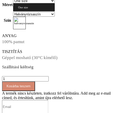
Méret
One size
Szín
ANYAG
100% pamut
TISZTÍTÁS
Géppel mosható (30°C kímélő)
Szállítási költség
AT068
Ingruha/tunika
Kosárba teszem
mennyiség
A termék nincs készleten, iratkozz fel várólistára.
Add meg az e-mail
címed, és értesítünk, amint újra elérhető lesz.