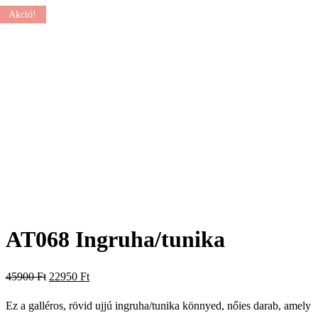
Akció!
AT068 Ingruha/tunika
Original
Current
45900
Ft
22950
Ft
price
price
Ez a galléros, rövid ujjú ingruha/tunika könnyed, nőies darab, amely
was:
is: