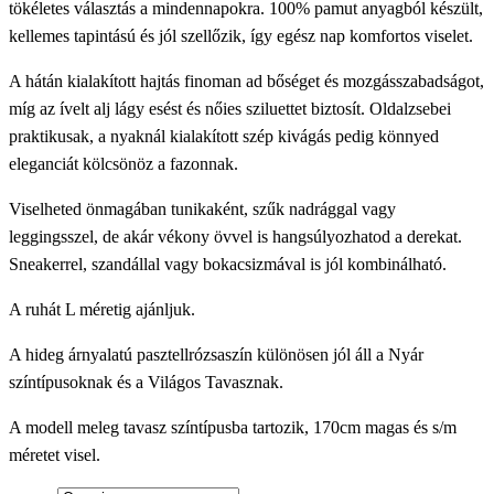
tökéletes választás a mindennapokra. 100% pamut anyagból készült,
45900 Ft.
22950 Ft.
kellemes tapintású és jól szellőzik, így egész nap komfortos viselet.
A hátán kialakított hajtás finoman ad bőséget és mozgásszabadságot,
míg az ívelt alj lágy esést és nőies sziluettet biztosít. Oldalzsebei
praktikusak, a nyaknál kialakított szép kivágás pedig könnyed
eleganciát kölcsönöz a fazonnak.
Viselheted önmagában tunikaként, szűk nadrággal vagy
leggingsszel, de akár vékony övvel is hangsúlyozhatod a derekat.
Sneakerrel, szandállal vagy bokacsizmával is jól kombinálható.
A ruhát L méretig ajánljuk.
A hideg árnyalatú pasztellrózsaszín különösen jól áll a Nyár
színtípusoknak és a Világos Tavasznak.
A modell meleg tavasz színtípusba tartozik, 170cm magas és s/m
méretet visel.