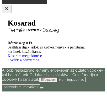
Kosarad
Termék
Összeg
Részletek
Részösszeg
0 Ft
Termékek
Szállítási díjak, adók és kedvezmények a pénztárnál
kerülnek kiszámításra.
a
Kosaram megtekintése
Tovább a pénztárhoz
kosárban
A jobb felhasználói élmény érdekében az oldalon cookie-
kat használunk. Oldalunk használatával, Ön elfogadja a
cookie-k használatát.
Nem fogadom el
Elfogadom
Adatvédelmi irányelvek