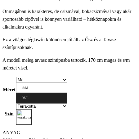
Önmagában is karakteres, de csizmával, bokacsizmával vagy akár
sportosabb cipővel is könnyen variálható – hétköznapokra és
alkalmakra egyaránt.
Ez a világos téglaszín különösen jól áll az Ősz és a Tavasz
színtípusoknak.
A modell meleg tavasz színtípusba tartozik, 170 cm magas és s/m
méretet visel.
S/M
Méret
M/L
Szín
ANYAG