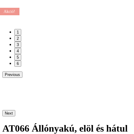
Akció!
1
2
3
4
5
6
Previous
Next
AT066 Állónyakú, elöl és hátul