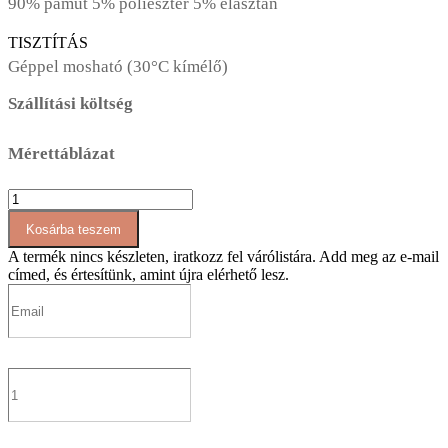
90% pamut 5% poliészter 5% elasztán
TISZTÍTÁS
Géppel mosható (30°C kímélő)
Szállítási költség
Mérettáblázat
AT066
Állónyakú,
Kosárba teszem
elöl
és
A termék nincs készleten, iratkozz fel várólistára.
Add meg az e-mail
hátul
címed, és értesítünk, amint újra elérhető lesz.
hasítékolt
ruha
mennyiség