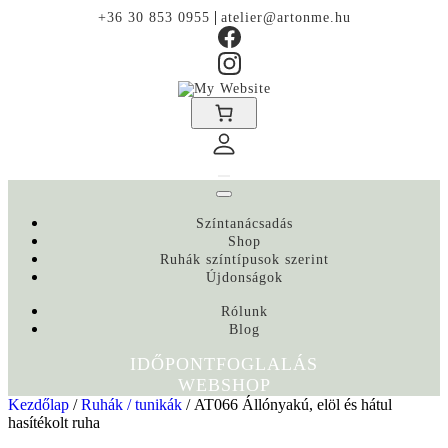
|
+36 30 853 0955
atelier@artonme.hu
Színtanácsadás
Shop
Ruhák színtípusok szerint
Újdonságok
Rólunk
Blog
IDŐPONTFOGLALÁS
WEBSHOP
Kezdőlap
/
Ruhák / tunikák
/ AT066 Állónyakú, elöl és hátul
hasítékolt ruha