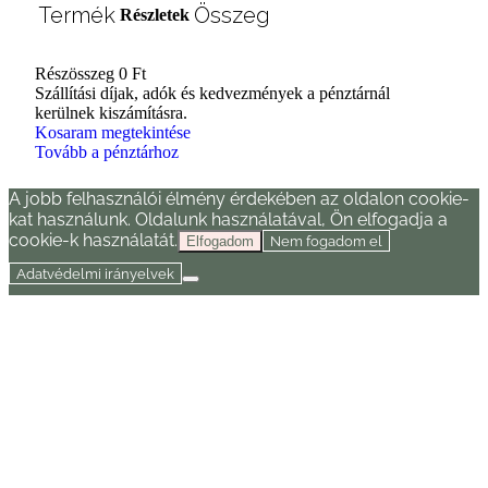
Termék
Összeg
Részletek
Részösszeg
0 Ft
Termékek
Szállítási díjak, adók és kedvezmények a pénztárnál
kerülnek kiszámításra.
a
Kosaram megtekintése
Tovább a pénztárhoz
kosárban
A jobb felhasználói élmény érdekében az oldalon cookie-
kat használunk. Oldalunk használatával, Ön elfogadja a
cookie-k használatát.
Nem fogadom el
Elfogadom
Adatvédelmi irányelvek