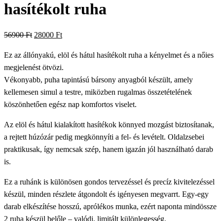
hasítékolt ruha
Original
Current
56900
Ft
28000
Ft
price
price
Ez az állónyakú, elöl és hátul hasítékolt ruha a kényelmet és a nőies
was:
is:
megjelenést ötvözi.
56900 Ft.
28000 Ft.
Vékonyabb, puha tapintású bársony anyagból készült, amely
kellemesen simul a testre, miközben rugalmas összetételének
köszönhetően egész nap komfortos viselet.
Az elöl és hátul kialakított hasítékok könnyed mozgást biztosítanak,
a rejtett húzózár pedig megkönnyíti a fel- és levételt. Oldalzsebei
praktikusak, így nemcsak szép, hanem igazán jól használható darab
is.
Ez a ruhánk is különösen gondos tervezéssel és precíz kivitelezéssel
készül, minden részlete átgondolt és igényesen megvarrt. Egy-egy
darab elkészítése hosszú, aprólékos munka, ezért naponta mindössze
2 ruha készül belőle – valódi, limitált különlegesség.