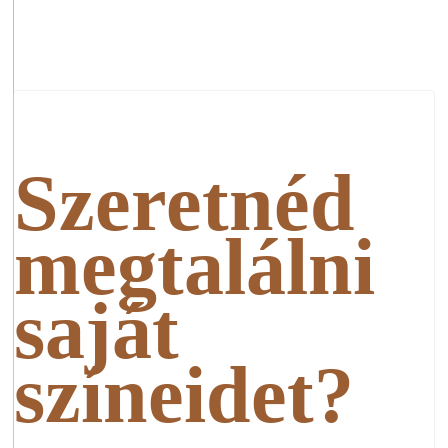
Szeretnéd
megtalálni
saját
színeidet?