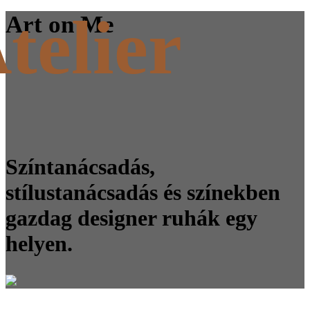
telier
Art on Me
Színtanácsadás,
stílustanácsadás és színekben
gazdag designer ruhák egy
helyen.