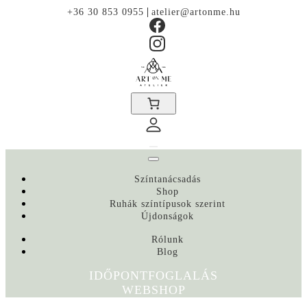
|
+36 30 853 0955
atelier@artonme.hu
Színtanácsadás
Shop
Ruhák színtípusok szerint
Újdonságok
Rólunk
Blog
IDŐPONTFOGLALÁS
WEBSHOP