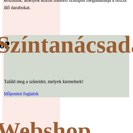
készítünk, amelyek között minden színtípus megtalálhatja a hozzá
illő darabokat.
Színtanácsad
01
02
Találd meg a színeidet, melyek kiemelnek!
Időpontot foglalok
Webshop