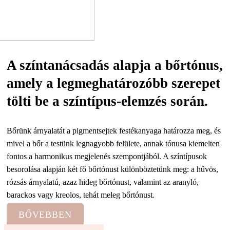
A színtanácsadás alapja a bőrtónus,
amely a legmeghatározóbb szerepet
tölti be a színtípus-elemzés során.
Bőrünk árnyalatát a pigmentsejtek festékanyaga határozza meg, és
mivel a bőr a testünk legnagyobb felülete, annak tónusa kiemelten
fontos a harmonikus megjelenés szempontjából. A színtípusok
besorolása alapján két fő bőrtónust különböztetünk meg: a hűvös,
rózsás árnyalatú, azaz hideg bőrtónust, valamint az aranyló,
barackos vagy kreolos, tehát meleg bőrtónust.
BŐVEBBEN