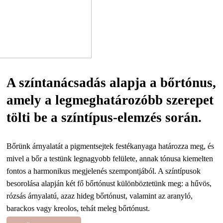
A színtanácsadás alapja a bőrtónus,
amely a legmeghatározóbb szerepet
tölti be a színtípus-elemzés során.
Bőrünk árnyalatát a pigmentsejtek festékanyaga határozza meg, és
mivel a bőr a testünk legnagyobb felülete, annak tónusa kiemelten
fontos a harmonikus megjelenés szempontjából. A színtípusok
besorolása alapján két fő bőrtónust különböztetünk meg: a hűvös,
rózsás árnyalatú, azaz hideg bőrtónust, valamint az aranyló,
barackos vagy kreolos, tehát meleg bőrtónust.