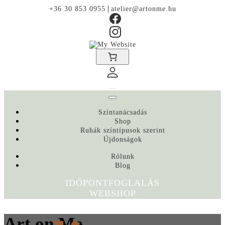
|
+36 30 853 0955
atelier@artonme.hu
Színtanácsadás
Shop
Ruhák színtípusok szerint
Újdonságok
Rólunk
Blog
IDŐPONTFOGLALÁS
WEBSHOP
Art on Me