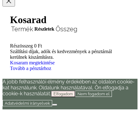
Kosarad
Termék
Összeg
Részletek
Részösszeg
0 Ft
Termékek
Szállítási díjak, adók és kedvezmények a pénztárnál
kerülnek kiszámításra.
a
Kosaram megtekintése
Tovább a pénztárhoz
kosárban
A jobb felhasználói élmény érdekében az oldalon cookie-
kat használunk. Oldalunk használatával, Ön elfogadja a
cookie-k használatát.
Nem fogadom el
Elfogadom
Adatvédelmi irányelvek