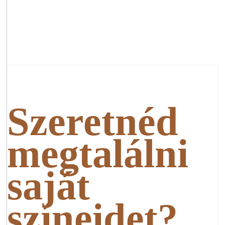
Szeretnéd
megtalálni
saját
színeidet?