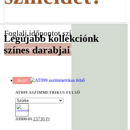
Foglalj időpontot színtanácsadásra!
Legújabb kollekciónk
színes darabjai
IDŐPONTOT FOGLALOK
Akció!
AT099 ASZIMMETRIKUS FELSŐ
Original
Current
Ennek
33900
Ft
23730
Ft
price
price
a
was:
is:
terméknek