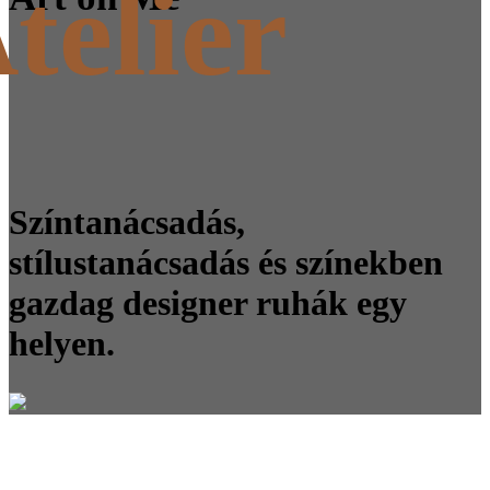
telier
Színtanácsadás,
stílustanácsadás és színekben
gazdag designer ruhák egy
helyen.