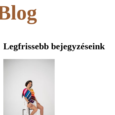
termékoldalon
Blog
választhatók
ki
Legfrissebb bejegyzéseink