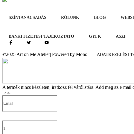
SZÍNTANÁCSADÁS
RÓLUNK
BLOG
WEBS
BANKI FIZETÉSI TÁJÉKOZTATÓ
GYFK
ÁSZF
©2025 Art on Me Atelier| Powered by Mono |
ADATKEZELÉSI 
A termék nincs készleten, iratkozz fel várólistára.
Add meg az e-mail cí
lesz.