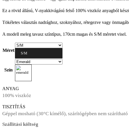
was:
is:
33900 Ft.
23730 Ft.
Ez a rövid állású, V-nyakkivágású felső 100% viszkóz anyagból készült
Tökéletes választás nadrághoz, szoknyához, rétegezve vagy önmagába
A modell meleg tavasz színtípus, 170cm magas és S/M méretet visel.
Méret
S/M
Szín
ANYAG
100% viszkóz
TISZTÍTÁS
Géppel mosható (30°C kímélő), szárítógépben nem szárítható
Szállítási költség