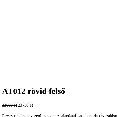
AT012 rövid felső
Original
Current
33900
Ft
23730
Ft
price
price
Egyszerű, de nagyszerű – egy igazi alapdarab, amit minden évszakba