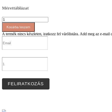
Mérettáblázat
AT012
rövid
Kosárba teszem
felső
mennyiség
A termék nincs készleten, iratkozz fel várólistára.
Add meg az e-mail cí
FELIRATKOZÁS